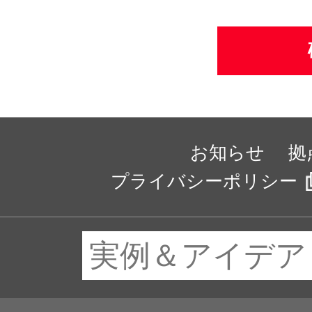
人情報の取得およ
つ安全で最新の状
人情報の保護の維
また、個人情報の
相談に迅速に対応
お知らせ
拠
プライバシーポリシー
り扱い及び安全管
いては、適宜見直
プライバシーポリ
お客さまの個人情